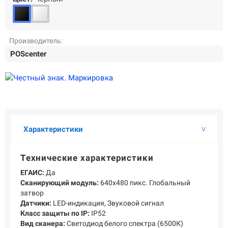
О КОМПАНИИ
Подробнее о компании «POScenter» - одном из лидеров в сфере
производства кассового и весового оборудования.
Производитель:
КОНТАКТЫ
СЕРВИСНЫЕ ЦЕНТРЫ
АДРЕСА МАГАЗИНОВ
POScenter
ОТЗЫВЫ О НАС
СЕРТИФИКАТЫ
ВАКАНСИИ
ПОЛЕЗНЫЕ РЕСУРСЫ
Самая актуальная и необходимая информация о нововведениях и
технической составляющей ассортимента «POScenter».
Характеристики
НОВОСТИ
ЖУРНАЛ
КОНФЕРЕНЦИИ
Технические характеристики
ЕГАИС:
Да
+7 (495) 518-94-41
info@poscenter.ru
Сканирующий модуль:
640x480 пикс. Глобальный
затвор
Датчики:
LED-индикация, Звуковой сигнал
Класс защиты по IP:
IP52
Вид сканера:
Светодиод белого спектра (6500К)