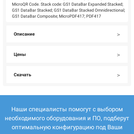
MicroQR Code. Stack code: GS1 DataBar Expanded Stacked;
GS1 DataBar Stacked; GS1 DataBar Stacked Omnidirectional;
GS1 DataBar Composite; MicroPDF417; PDF417
Описание
Цены
Скачать
Наши специалисты помогут с выбором
необходимого оборудования и ПО, подберут
оптимальную конфигурацию под Ваши