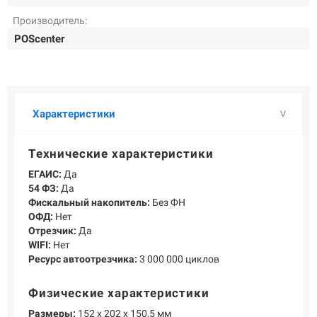
О КОМПАНИИ
Производитель:
Подробнее о компании «POScenter» - одном из лидеров в сфере
POScenter
производства кассового и весового оборудования.
КОНТАКТЫ
СЕРВИСНЫЕ ЦЕНТРЫ
АДРЕСА МАГАЗИНОВ
ОТЗЫВЫ О НАС
СЕРТИФИКАТЫ
ВАКАНСИИ
Характеристики
ПОЛЕЗНЫЕ РЕСУРСЫ
Технические характеристики
Самая актуальная и необходимая информация о нововведениях и
ЕГАИС:
Да
технической составляющей ассортимента «POScenter».
54 ФЗ:
Да
НОВОСТИ
ЖУРНАЛ
КОНФЕРЕНЦИИ
Фискальный накопитель:
Без ФН
ОФД:
Нет
Отрезчик:
Да
WIFI:
Нет
+7 (495) 518-94-41
info@poscenter.ru
Ресурс автоотрезчика:
3 000 000 циклов
Физические характеристики
Размеры:
152 х 202 х 150,5 мм