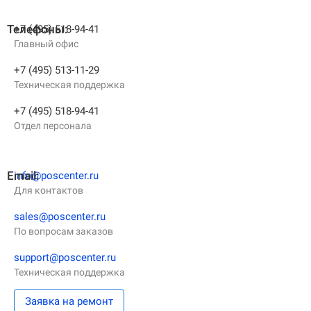
О КОМПАНИИ
Подробнее о компании «POScenter» - одном из лидеров в сфере
Телефоны:
+7 (495) 518-94-41
производства кассового и весового оборудования.
Главный офис
КОНТАКТЫ
СЕРВИСНЫЕ ЦЕНТРЫ
АДРЕСА МАГАЗИНОВ
+7 (495) 513-11-29
ОТЗЫВЫ О НАС
СЕРТИФИКАТЫ
ВАКАНСИИ
Техническая поддержка
+7 (495) 518-94-41
Отдел персонала
ПОЛЕЗНЫЕ РЕСУРСЫ
Самая актуальная и необходимая информация о нововведениях и
технической составляющей ассортимента «POScenter».
Email:
info@poscenter.ru
Для контактов
НОВОСТИ
ЖУРНАЛ
КОНФЕРЕНЦИИ
sales@poscenter.ru
По вопросам заказов
+7 (495) 518-94-41
info@poscenter.ru
support@poscenter.ru
Техническая поддержка
Заявка на ремонт