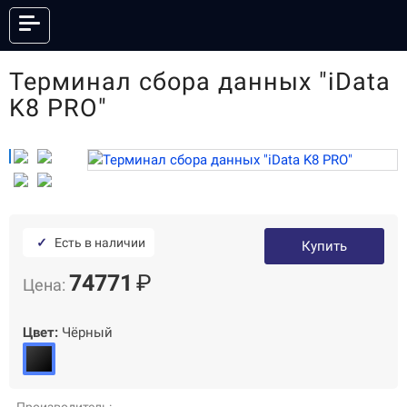
Терминал сбора данных "iData
КАТАЛОГ
K8 PRO"
ОНЛАЙН КАССЫ
ФИСКАЛЬНЫЕ РЕГИСТРАТОРЫ
АНДРОИД СМАРТ-ТЕРМИНАЛЫ
POS-СИСТЕМЫ
ПРИНТЕРЫ ЭТИКЕТОК
ПРИНТЕРЫ ЧЕКОВ
POS-ПЕРИФЕРИЯ
КАССЫ САМООБСЛУЖИВАНИЯ
✓
Есть в наличии
Купить
СКАНЕРЫ ШТРИХКОДА
ТЕРМИНАЛЫ СБОРА ДАННЫХ
74771
₽
Цена:
ТОРГОВЫЕ ВЕСЫ
ЭЛЕКТРОННЫЕ ЦЕННИКИ
ГОТОВЫЕ КОМПЛЕКТЫ
ПО И СЕРВИСЫ
Цвет:
Чёрный
АКСЕССУАРЫ