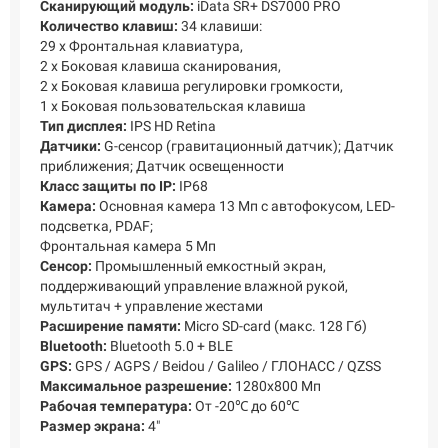
Сканирующий модуль:
iData SR+ DS7000 PRO
Количество клавиш:
34 клавиши:
29 х Фронтальная клавиатура,
2 х Боковая клавиша сканирования,
2 х Боковая клавиша регулировки громкости,
1 х Боковая пользовательская клавиша
Тип дисплея:
IPS HD Retina
Датчики:
G-сенсор (гравитационный датчик); Датчик
приближения; Датчик освещенности
Класс защиты по IP:
IP68
Камера:
Основная камера 13 Мп с автофокусом, LED-
подсветка, PDAF;
Фронтальная камера 5 Мп
Сенсор:
Промышленный емкостный экран,
поддерживающий управление влажной рукой,
мультитач + управление жестами
Расширение памяти:
Micro SD-card (макс. 128 Гб)
Bluetooth:
Bluetooth 5.0 + ВLE
GPS:
GPS / AGPS / Beidou / Galileo / ГЛОНАСС / QZSS
Максимальное разрешение:
1280x800 Мп
Рабочая температура:
От -20℃ до 60℃
Размер экрана:
4"