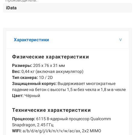
Производитель:
О КОМПАНИИ
iData
Подробнее о компании «POScenter» - одном из лидеров в сфере
производства кассового и весового оборудования.
КОНТАКТЫ
СЕРВИСНЫЕ ЦЕНТРЫ
АДРЕСА МАГАЗИНОВ
ОТЗЫВЫ О НАС
СЕРТИФИКАТЫ
ВАКАНСИИ
Характеристики
Физические характеристики
ПОЛЕЗНЫЕ РЕСУРСЫ
Размеры:
205 x 76 x 31 мм
Самая актуальная и необходимая информация о нововведениях и
Вес:
0,44 кг (включая аккумулятор)
технической составляющей ассортимента «POScenter».
Тип сканера:
1D / 2D
Защищенный корпус:
Выдерживает многократные
НОВОСТИ
ЖУРНАЛ
КОНФЕРЕНЦИИ
падение на бетон с высоты 1,5 м без чехла и 1,8 м в чехле
Цвет:
Чёрный
+7 (495) 518-94-41
info@poscenter.ru
Технические характеристики
Процессор:
6115 8-ядерный процессор Qualcomm
Snapdragon, 2.45 ГГц
WIFI:
a/b/d/e/g/j/i/k/n/r/v/w/ac/ax, 2x2 MIMO