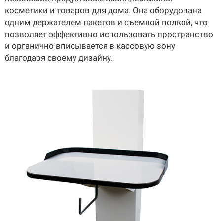
О КОМПАНИИ
косметики и товаров для дома. Она оборудована
Подробнее о компании «POScenter» - одном из лидеров в сфере
одним держателем пакетов и съемной полкой, что
производства кассового и весового оборудования.
позволяет эффективно использовать пространство
и органично вписывается в кассовую зону
КОНТАКТЫ
СЕРВИСНЫЕ ЦЕНТРЫ
АДРЕСА МАГАЗИНОВ
благодаря своему дизайну.
ОТЗЫВЫ О НАС
СЕРТИФИКАТЫ
ВАКАНСИИ
ПОЛЕЗНЫЕ РЕСУРСЫ
Самая актуальная и необходимая информация о нововведениях и
технической составляющей ассортимента «POScenter».
НОВОСТИ
ЖУРНАЛ
КОНФЕРЕНЦИИ
+7 (495) 518-94-41
info@poscenter.ru