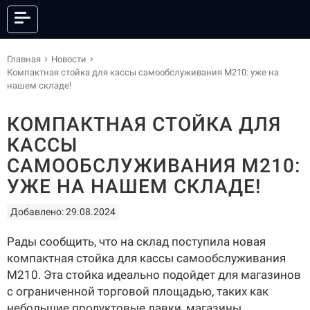
КАТАЛОГ
Главная
Новости
Компактная стойка для кассы самообслуживания М210: уже на
нашем складе!
КОМПАКТНАЯ СТОЙКА ДЛЯ
ОНЛАЙН КАССЫ
ФИСКАЛЬНЫЕ РЕГИСТРАТОРЫ
КАССЫ
АНДРОИД СМАРТ-ТЕРМИНАЛЫ
POS-СИСТЕМЫ
САМООБСЛУЖИВАНИЯ М210:
ПРИНТЕРЫ ЭТИКЕТОК
ПРИНТЕРЫ ЧЕКОВ
УЖЕ НА НАШЕМ СКЛАДЕ!
POS-ПЕРИФЕРИЯ
КАССЫ САМООБСЛУЖИВАНИЯ
СКАНЕРЫ ШТРИХКОДА
ТЕРМИНАЛЫ СБОРА ДАННЫХ
Добавлено: 29.08.2024
ТОРГОВЫЕ ВЕСЫ
ЭЛЕКТРОННЫЕ ЦЕННИКИ
Рады сообщить, что на склад поступила новая
ГОТОВЫЕ КОМПЛЕКТЫ
ПО И СЕРВИСЫ
компактная стойка для кассы самообслуживания
АКСЕССУАРЫ
М210. Эта стойка идеально подойдет для магазинов
с ограниченной торговой площадью, таких как
небольшие продуктовые лавки, магазины