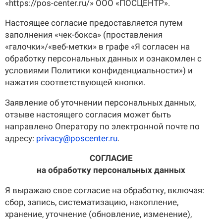
«https://pos-center.ru/» ООО «ПОСЦЕНТР».
О КОМПАНИИ
Подробнее о компании «POScenter» - одном из лидеров в сфере
Настоящее согласие предоставляется путем
производства кассового и весового оборудования.
заполнения «чек-бокса» (проставления
«галочки»/«веб-метки» в графе «Я согласен на
КОНТАКТЫ
СЕРВИСНЫЕ ЦЕНТРЫ
АДРЕСА МАГАЗИНОВ
обработку персональных данных и ознакомлен с
ОТЗЫВЫ О НАС
СЕРТИФИКАТЫ
ВАКАНСИИ
условиями Политики конфиденциальности») и
нажатия соответствующей кнопки.
ПОЛЕЗНЫЕ РЕСУРСЫ
Заявление об уточнении персональных данных,
отзыве настоящего согласия может быть
Самая актуальная и необходимая информация о нововведениях и
технической составляющей ассортимента «POScenter».
направлено Оператору по электронной почте по
адресу:
privacy@poscenter.ru
.
НОВОСТИ
ЖУРНАЛ
КОНФЕРЕНЦИИ
СОГЛАСИЕ
на обработку персональных данных
+7 (495) 518-94-41
info@poscenter.ru
Я выражаю свое согласие на обработку, включая:
сбор, запись, систематизацию, накопление,
хранение, уточнение (обновление, изменение),