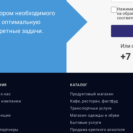
Нажимая
ором необходимого
на обра
соответ
т оптимальную
ретные задачи.
Или 
+7
НИЯ
КАТАЛОГ
о нас
Продуктовый магазин
я компании
Кафе, ресторан, фастфуд
и
Транспортные услуги
енции
Магазин одежды и обуви
Бытовые услуги
партнеры
Продажа крепкого алкоголя