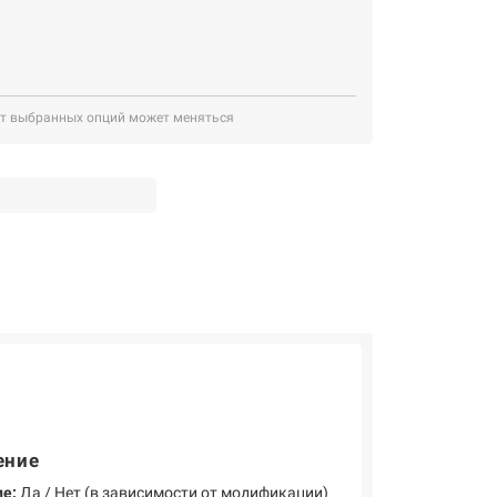
от выбранных опций может меняться
ение
е:
Да / Нет (в зависимости от модификации)