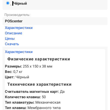
О КОМПАНИИ
Чёрный
Подробнее о компании «POScenter» - одном из лидеров в сфере
производства кассового и весового оборудования.
Производитель:
POScenter
КОНТАКТЫ
СЕРВИСНЫЕ ЦЕНТРЫ
АДРЕСА МАГАЗИНОВ
Характеристики
ОТЗЫВЫ О НАС
СЕРТИФИКАТЫ
ВАКАНСИИ
Описание
Цены
Скачать
ПОЛЕЗНЫЕ РЕСУРСЫ
Характеристики
Самая актуальная и необходимая информация о нововведениях и
Физические характеристики
технической составляющей ассортимента «POScenter».
Размеры:
255 х 150 х 38 мм
НОВОСТИ
ЖУРНАЛ
КОНФЕРЕНЦИИ
Вес:
0,7 кг
Цвет:
Чёрный
Технические характеристики
+7 (495) 518-94-41
info@poscenter.ru
Считыватель магнитных карт:
Да
Количество клавиш:
50
Тип клавиатуры:
Механическая
Тип клавиш:
Мембранного типа