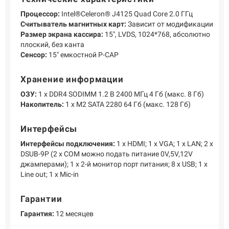
Процессор:
Intel®Celeron® J4125 Quad Core 2.0 ГГц
Считыватель магнитных карт:
Зависит от модификации
Размер экрана кассира:
15", LVDS, 1024*768, абсолютно
плоский, без канта
Сенсор:
15" емкостной P-CAP
Хранение информации
ОЗУ:
1 х DDR4 SODIMM 1.2 В 2400 МГц 4 Гб (макс. 8 Гб)
Накопитель:
1 x M2 SATA 2280 64 Гб (макс. 128 Гб)
Интерфейсы
Интерфейсы подключения:
1 x HDMI; 1 x VGA; 1 x LAN; 2 x
DSUB-9P (2 x COM можно подать питание 0V,5V,12V
джамперами); 1 x 2-й монитор порт питания; 8 x USB; 1 x
Line out; 1 x Mic-in
Гарантии
Гарантия:
12 месяцев