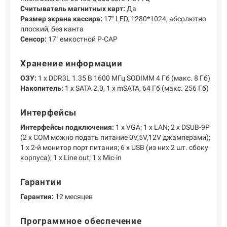
Считыватель магнитных карт:
Да
Размер экрана кассира:
17" LED, 1280*1024, абсолютно
плоский, без канта
Сенсор:
17" емкостной P-CAP
Хранение информации
ОЗУ:
1 х DDR3L 1.35 В 1600 МГц SODIMM 4 Гб (макс. 8 Гб)
Накопитель:
1 х SATA 2.0, 1 х mSATA, 64 Гб (макс. 256 Гб)
Интерфейсы
Интерфейсы подключения:
1 х VGA; 1 х LAN; 2 х DSUB-9P
(2 х COM можно подать питание 0V,5V,12V джамперами);
1 х 2-й монитор порт питания; 6 х USB (из них 2 шт. сбоку
корпуса); 1 х Line out; 1 х Mic-in
Гарантии
Гарантия:
12 месяцев
Программное обеспечение