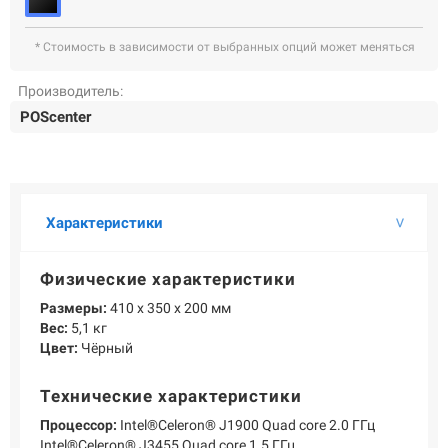
О КОМПАНИИ
Подробнее о компании «POScenter» - одном из лидеров в сфере
* Стоимость в зависимости от выбранных опций может меняться
производства кассового и весового оборудования.
Производитель:
КОНТАКТЫ
СЕРВИСНЫЕ ЦЕНТРЫ
АДРЕСА МАГАЗИНОВ
POScenter
ОТЗЫВЫ О НАС
СЕРТИФИКАТЫ
ВАКАНСИИ
ПОЛЕЗНЫЕ РЕСУРСЫ
Характеристики
Самая актуальная и необходимая информация о нововведениях и
технической составляющей ассортимента «POScenter».
Физические характеристики
НОВОСТИ
ЖУРНАЛ
КОНФЕРЕНЦИИ
Размеры:
410 х 350 х 200 мм
Вес:
5,1 кг
Цвет:
Чёрный
+7 (495) 518-94-41
info@poscenter.ru
Технические характеристики
Процессор:
Intel®Celeron® J1900 Quad core 2.0 ГГц
Intel®Celeron® J3455 Quad core 1.5 ГГц