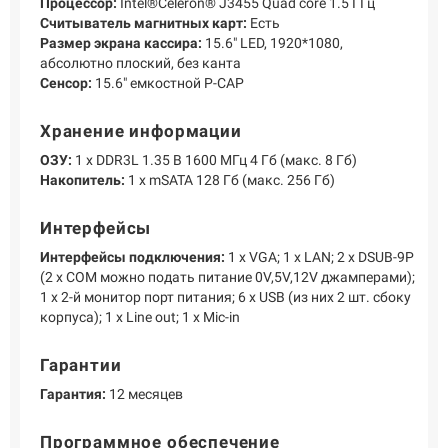
Процессор:
Intel®Celeron® J3455 Quad core 1.5 ГГц
Считыватель магнитных карт:
Есть
Размер экрана кассира:
15.6" LED, 1920*1080,
абсолютно плоский, без канта
Сенсор:
15.6" емкостной P-CAP
Хранение информации
ОЗУ:
1 х DDR3L 1.35 В 1600 МГц 4 Гб (макс. 8 Гб)
Накопитель:
1 х mSATA 128 Гб (макс. 256 Гб)
Интерфейсы
Интерфейсы подключения:
1 х VGA; 1 х LAN; 2 х DSUB-9P
(2 х COM можно подать питание 0V,5V,12V джамперами);
1 х 2-й монитор порт питания; 6 х USB (из них 2 шт. сбоку
корпуса); 1 х Line out; 1 х Mic-in
Гарантии
Гарантия:
12 месяцев
Программное обеспечение