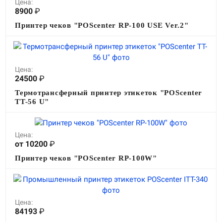
Цена:
О КОМПАНИИ
8900
₽
Подробнее о компании «POScenter» - одном из лидеров в сфере
Принтер чеков "POScenter RP-100 USE Ver.2"
производства кассового и весового оборудования.
КОНТАКТЫ
СЕРВИСНЫЕ ЦЕНТРЫ
АДРЕСА МАГАЗИНОВ
ОТЗЫВЫ О НАС
СЕРТИФИКАТЫ
ВАКАНСИИ
Цена:
24500
₽
Термотрансферный принтер этикеток "POScenter
ПОЛЕЗНЫЕ РЕСУРСЫ
TT-56 U"
Самая актуальная и необходимая информация о нововведениях и
технической составляющей ассортимента «POScenter».
Цена:
НОВОСТИ
ЖУРНАЛ
КОНФЕРЕНЦИИ
от 10200
₽
Принтер чеков "POScenter RP-100W"
+7 (495) 518-94-41
info@poscenter.ru
Цена:
84193
₽