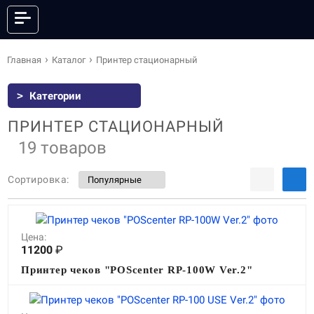
КАТАЛОГ
Главная
Каталог
Принтер стационарный
>
Категории
ОНЛАЙН КАССЫ
ФИСКАЛЬНЫЕ РЕГИСТРАТОРЫ
ПРИНТЕР СТАЦИОНАРНЫЙ
АНДРОИД СМАРТ-ТЕРМИНАЛЫ
POS-СИСТЕМЫ
19 товаров
ПРИНТЕРЫ ЭТИКЕТОК
ПРИНТЕРЫ ЧЕКОВ
Сортировка:
POS-ПЕРИФЕРИЯ
КАССЫ САМООБСЛУЖИВАНИЯ
СКАНЕРЫ ШТРИХКОДА
ТЕРМИНАЛЫ СБОРА ДАННЫХ
ТОРГОВЫЕ ВЕСЫ
ЭЛЕКТРОННЫЕ ЦЕННИКИ
Цена:
ГОТОВЫЕ КОМПЛЕКТЫ
ПО И СЕРВИСЫ
11200
₽
АКСЕССУАРЫ
Принтер чеков "POScenter RP-100W Ver.2"