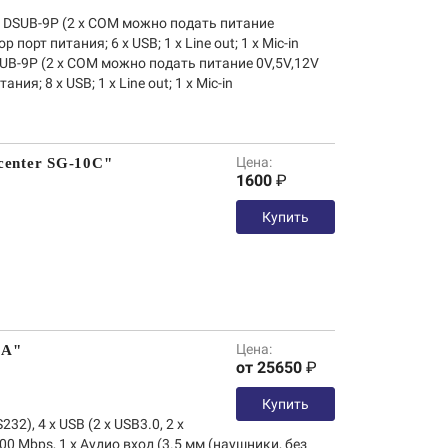
2 х DSUB-9P (2 х COM можно подать питание
порт питания; 6 х USB; 1 х Line out; 1 х Mic-in
 DSUB-9P (2 х COM можно подать питание 0V,5V,12V
ия; 8 х USB; 1 х Line out; 1 х Mic-in
Цена:
center SG-10C"
1600
₽
Купить
Цена:
 A"
от 25650
₽
Купить
232), 4 х USB (2 х USB3.0, 2 х
000 Mbps, 1 х Аудио вход (3.5 мм (наушники, без