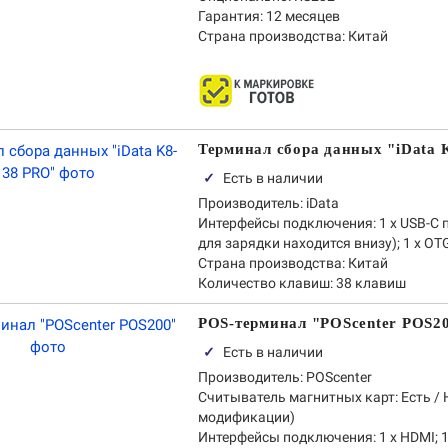
Гарантия:
12 месяцев
Страна производства:
Китай
Терминал сбора данных "iData 
✓
Есть в наличии
Производитель:
iData
Интерфейсы подключения:
1 х USB-С 
для зарядки находится внизу); 1 х OT
Страна производства:
Китай
Количество клавиш:
38 клавиш
POS-терминал "POScenter POS2
✓
Есть в наличии
Производитель:
POScenter
Считыватель магнитных карт:
Есть / 
модификации)
Интерфейсы подключения:
1 х HDMI; 