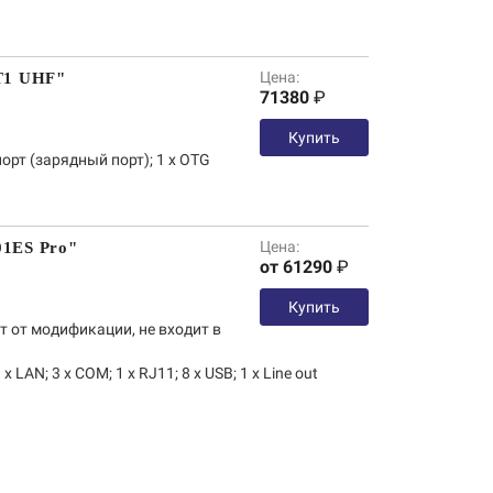
Цена:
T1 UHF"
71380
₽
Купить
порт (зарядный порт); 1 х OTG
Цена:
01ES Pro"
от 61290
₽
Купить
т от модификации, не входит в
 x LAN; 3 x COM; 1 х RJ11; 8 x USB; 1 x Line out