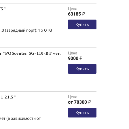
Цена:
T5"
63185
₽
Купить
3.0 (зарядный порт); 1 х OTG
Цена:
 "POScenter SG-110-BT ver.
9000
₽
Купить
Цена:
1 21.5"
от 78300
₽
Купить
Нет (в зависимости от