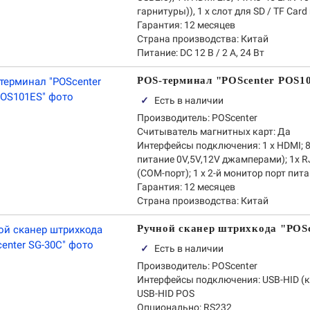
гарнитуры)), 1 х слот для SD / TF Car
Гарантия:
12 месяцев
Страна производства:
Китай
Питание:
DC 12 В / 2 A, 24 Вт
POS-терминал "POScenter POS1
✓
Есть в наличии
Производитель:
POScenter
Считыватель магнитных карт:
Да
Интерфейсы подключения:
1 x HDMI; 
питание 0V,5V,12V джамперами); 1x RJ
(COM-порт); 1 х 2-й монитор порт питани
Гарантия:
12 месяцев
Страна производства:
Китай
Ручной сканер штрихкода "POS
✓
Есть в наличии
Производитель:
POScenter
Интерфейсы подключения:
USB-HID (к
USB-HID POS
Опционально: RS232