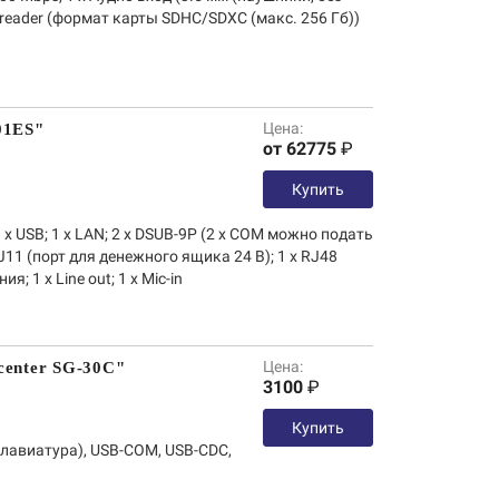
d reader (формат карты SDHC/SDXC (макс. 256 Гб))
Цена:
01ES"
от 62775
₽
Купить
8 х USB; 1 х LAN; 2 х DSUB-9P (2 х COM можно подать
11 (порт для денежного ящика 24 В); 1 x RJ48
я; 1 х Line out; 1 х Mic-in
Цена:
center SG-30C"
3100
₽
Купить
лавиатура), USB-COM, USB-CDC,