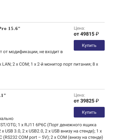
Цена:
Pro 15.6"
от 49815
₽
Купить
т от модификации, не входит в
x LAN; 2 x COM; 1 x 2-й монитор порт питания; 8 x
Цена:
A1"
от 39825
₽
Купить
нально
ST/OTG; 1 x RJ11 6P6C (Порт денежного ящика
(2 х USB 3.0, 2 х USB2.0, 2 х USB внизу на стенде); 1 x
4C (RS232 COM port – 5V); 2 х COM (внизу на стенде)