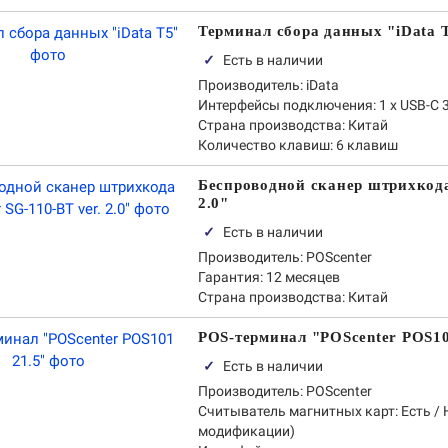
Терминал сбора данных "iData 
✓
Есть в наличии
Производитель:
iData
Интерфейсы подключения:
1 х USB-С 
Страна производства:
Китай
Количество клавиш:
6 клавиш
Беспроводной сканер штрихкода
2.0"
✓
Есть в наличии
Производитель:
POScenter
Гарантия:
12 месяцев
Страна производства:
Китай
POS-терминал "POScenter POS10
✓
Есть в наличии
Производитель:
POScenter
Считыватель магнитных карт:
Есть / 
модификации)