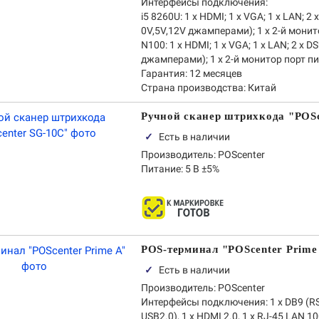
Интерфейсы подключения:
i5 8260U:
1 x HDMI; 1 х VGA; 1 х LAN; 
0V,5V,12V джамперами); 1 х 2-й монитор 
N100:
1 x HDMI; 1 х VGA; 1 х LAN; 2 х
джамперами); 1 х 2-й монитор порт питан
Гарантия:
12 месяцев
Страна производства:
Китай
Ручной сканер штрихкода "POS
✓
Есть в наличии
Производитель:
POScenter
Питание:
5 В ±5%
POS-терминал "POScenter Prime
✓
Есть в наличии
Производитель:
POScenter
Интерфейсы подключения:
1 х DB9 (RS
USB2.0), 1 х HDMI 2.0, 1 х RJ-45 LAN 1