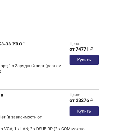
Цена:
K8-38 PRO"
от 74771
₽
Купить
порт; 1 х Зарядный порт (разъем
G
Цена:
00"
от 23276
₽
Купить
Нет (в зависимости от
1 х VGA; 1 х LAN; 2 х DSUB-9P (2 х COM можно