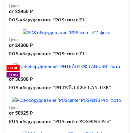
Цена:
от 22950
₽
POS-оборудование "POScenter E1"
Цена:
от 24300
₽
POS-оборудование "POScenter Z1"
ЕГАИС
Цена:
54 ФЗ
от 30500
₽
POS-оборудование "РИТЕЙЛ-02Ф LAN-USB"
Цена:
от 50625
₽
POS-оборудование "POScenter POS90NS Pro"