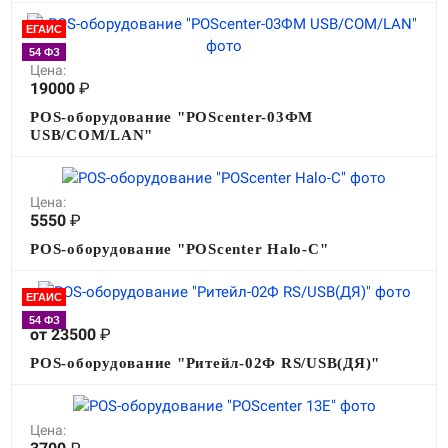
ЕГАИС
54 ФЗ
Цена:
19000
₽
POS-оборудование "POScenter-03ФМ
USB/COM/LAN"
Цена:
5550
₽
POS-оборудование "POScenter Halo-C"
ЕГАИС
Цена:
54 ФЗ
от 23500
₽
POS-оборудование "Ритейл-02Ф RS/USB(ДЯ)"
Цена: