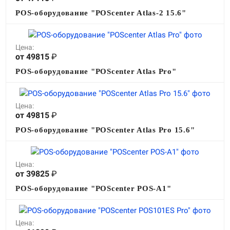
О КОМПАНИИ
POS-оборудование "POScenter Atlas-2 15.6"
Подробнее о компании «POScenter» - одном из лидеров в сфере
производства кассового и весового оборудования.
Цена:
КОНТАКТЫ
СЕРВИСНЫЕ ЦЕНТРЫ
АДРЕСА МАГАЗИНОВ
от 49815
₽
ОТЗЫВЫ О НАС
СЕРТИФИКАТЫ
ВАКАНСИИ
POS-оборудование "POScenter Atlas Pro"
ПОЛЕЗНЫЕ РЕСУРСЫ
Цена:
от 49815
₽
Самая актуальная и необходимая информация о нововведениях и
технической составляющей ассортимента «POScenter».
POS-оборудование "POScenter Atlas Pro 15.6"
НОВОСТИ
ЖУРНАЛ
КОНФЕРЕНЦИИ
Цена:
от 39825
₽
+7 (495) 518-94-41
info@poscenter.ru
POS-оборудование "POScenter POS-A1"
Цена: