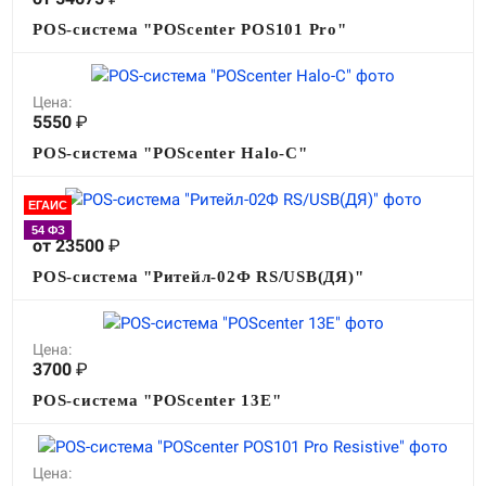
POS-система "POScenter POS101 Pro"
Цена:
5550
₽
POS-система "POScenter Halo-C"
ЕГАИС
Цена:
54 ФЗ
от 23500
₽
POS-система "Ритейл-02Ф RS/USB(ДЯ)"
Цена:
3700
₽
POS-система "POScenter 13E"
Цена: