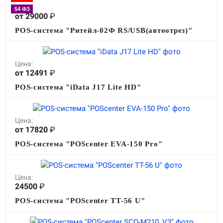
Цена:
54 ФЗ
от 29000
₽
POS-система "Ритейл-02Ф RS/USB(автоотрез)"
Цена:
от 12491
₽
POS-система "iData J17 Lite HD"
Цена:
от 17820
₽
POS-система "POScenter EVA-150 Pro"
Цена:
24500
₽
POS-система "POScenter TT-56 U"