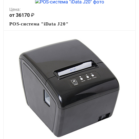
Цена:
от 36170
₽
POS-система "iData J20"