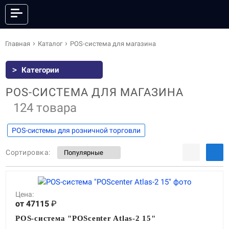
КАТАЛОГ
Главная
Каталог
POS-система для магазина
>
Категории
ОНЛАЙН КАССЫ
ФИСКАЛЬНЫЕ РЕГИСТРАТОРЫ
POS-СИСТЕМА ДЛЯ МАГАЗИНА
АНДРОИД СМАРТ-ТЕРМИНАЛЫ
POS-СИСТЕМЫ
124 товара
ПРИНТЕРЫ ЭТИКЕТОК
ПРИНТЕРЫ ЧЕКОВ
POS-системы для розничной торговли
POS-ПЕРИФЕРИЯ
КАССЫ САМООБСЛУЖИВАНИЯ
СКАНЕРЫ ШТРИХКОДА
ТЕРМИНАЛЫ СБОРА ДАННЫХ
Сортировка:
ТОРГОВЫЕ ВЕСЫ
ЭЛЕКТРОННЫЕ ЦЕННИКИ
ГОТОВЫЕ КОМПЛЕКТЫ
ПО И СЕРВИСЫ
АКСЕССУАРЫ
Цена:
от 47115
₽
POS-система "POScenter Atlas-2 15"