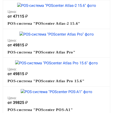
О КОМПАНИИ
Подробнее о компании «POScenter» - одном из лидеров в сфере
Цена:
производства кассового и весового оборудования.
от 47115
₽
КОНТАКТЫ
СЕРВИСНЫЕ ЦЕНТРЫ
АДРЕСА МАГАЗИНОВ
POS-система "POScenter Atlas-2 15.6"
ОТЗЫВЫ О НАС
СЕРТИФИКАТЫ
ВАКАНСИИ
Цена:
от 49815
₽
ПОЛЕЗНЫЕ РЕСУРСЫ
POS-система "POScenter Atlas Pro"
Самая актуальная и необходимая информация о нововведениях и
технической составляющей ассортимента «POScenter».
Цена:
НОВОСТИ
ЖУРНАЛ
КОНФЕРЕНЦИИ
от 49815
₽
POS-система "POScenter Atlas Pro 15.6"
+7 (495) 518-94-41
info@poscenter.ru
Цена:
от 39825
₽
POS-система "POScenter POS-A1"