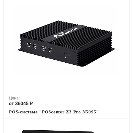
Цена:
от 36045
₽
POS-система "POScenter Z3 Pro N5095"