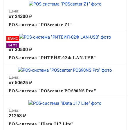
Цена:
от 24300
₽
POS-система "POScenter Z1"
ЕГАИС
Цена:
54 ФЗ
от 30500
₽
POS-система "РИТЕЙЛ-02Ф LAN-USB"
Цена:
от 50625
₽
POS-система "POScenter POS90NS Pro"
Цена:
21253
₽
POS-система "iData J17 Lite"