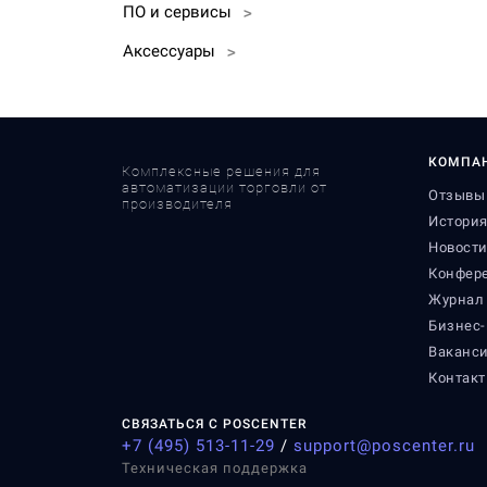
ПО и сервисы
>
Аксессуары
>
КОМПА
Комплексные решения для
автоматизации торговли от
Отзывы 
производителя
Истори
Новост
Конфер
Журнал
Бизнес-
Ваканс
Контак
СВЯЗАТЬСЯ С POSCENTER
+7 (495) 513-11-29
/
support@poscenter.ru
Техническая поддержка