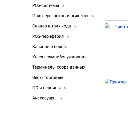
POS-системы
>
Принтеры чеков и этикеток
>
Сканер штрих-кода
>
POS-периферия
>
Кассовые боксы
Кассы самообслуживания
Терминалы сбора данных
Весы торговые
ПО и сервисы
>
Аксессуары
>