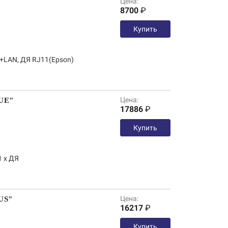
Цена:
"
8700
₽
Купить
l+LAN, ДЯ RJ11(Epson)
Цена:
 UE"
17886
₽
Купить
1 х ДЯ
Цена:
US"
16217
₽
Купить