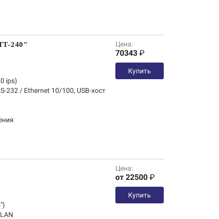
Цена:
TT-240"
70343
₽
Купить
0 ips)
S-232 / Ethernet 10/100, USB-хост
ения
Цена:
от 22500
₽
Купить
")
 LAN