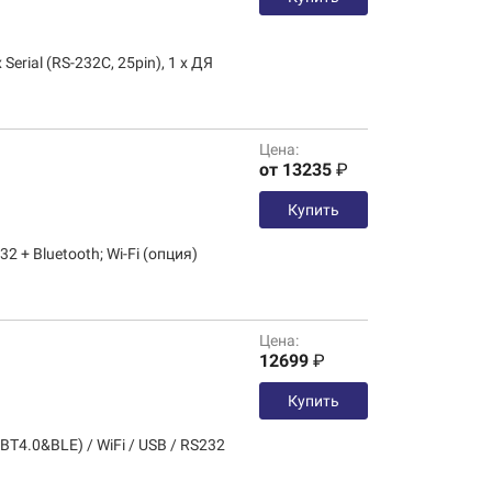
х Serial (RS-232C, 25pin), 1 х ДЯ
Цена:
от 13235
₽
Купить
2 + Bluetooth; Wi-Fi (опция)
Цена:
12699
₽
Купить
(BT4.0&BLE) / WiFi / USB / RS232