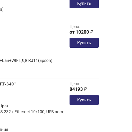
Купить
s)
Цена:
от 10200
₽
Купить
+Lan+WIFI, ДЯ RJ11(Epson)
Цена:
TT-340"
84193
₽
Купить
ips)
S-232 / Ethernet 10/100, USB-хост
ения