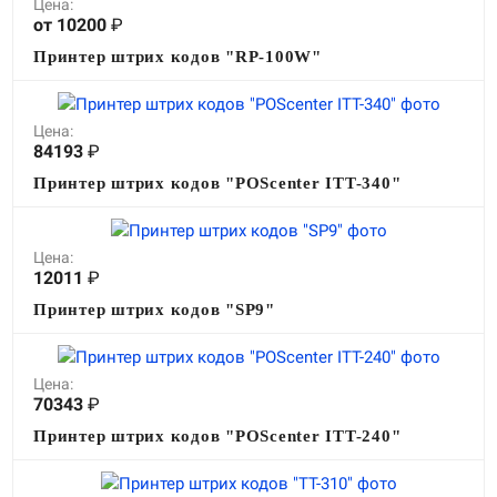
Цена:
О КОМПАНИИ
от 10200
₽
Подробнее о компании «POScenter» - одном из лидеров в сфере
Принтер штрих кодов "RP-100W"
производства кассового и весового оборудования.
КОНТАКТЫ
СЕРВИСНЫЕ ЦЕНТРЫ
АДРЕСА МАГАЗИНОВ
Цена:
ОТЗЫВЫ О НАС
СЕРТИФИКАТЫ
ВАКАНСИИ
84193
₽
Принтер штрих кодов "POScenter ITT-340"
ПОЛЕЗНЫЕ РЕСУРСЫ
Самая актуальная и необходимая информация о нововведениях и
Цена:
технической составляющей ассортимента «POScenter».
12011
₽
Принтер штрих кодов "SP9"
НОВОСТИ
ЖУРНАЛ
КОНФЕРЕНЦИИ
Цена:
+7 (495) 518-94-41
info@poscenter.ru
70343
₽
Принтер штрих кодов "POScenter ITT-240"