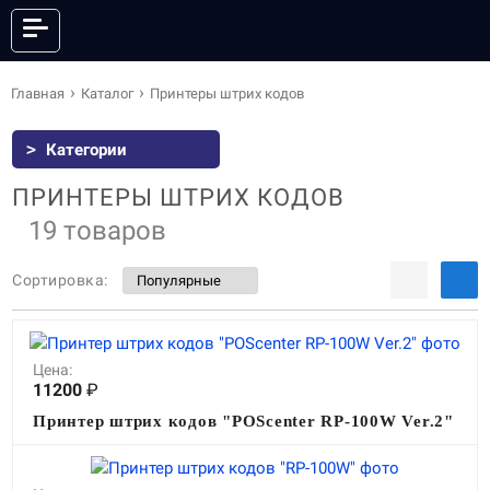
КАТАЛОГ
Главная
Каталог
Принтеры штрих кодов
>
Категории
ОНЛАЙН КАССЫ
ФИСКАЛЬНЫЕ РЕГИСТРАТОРЫ
ПРИНТЕРЫ ШТРИХ КОДОВ
АНДРОИД СМАРТ-ТЕРМИНАЛЫ
POS-СИСТЕМЫ
19 товаров
ПРИНТЕРЫ ЭТИКЕТОК
ПРИНТЕРЫ ЧЕКОВ
Сортировка:
POS-ПЕРИФЕРИЯ
КАССЫ САМООБСЛУЖИВАНИЯ
СКАНЕРЫ ШТРИХКОДА
ТЕРМИНАЛЫ СБОРА ДАННЫХ
ТОРГОВЫЕ ВЕСЫ
ЭЛЕКТРОННЫЕ ЦЕННИКИ
Цена:
ГОТОВЫЕ КОМПЛЕКТЫ
ПО И СЕРВИСЫ
11200
₽
АКСЕССУАРЫ
Принтер штрих кодов "POScenter RP-100W Ver.2"