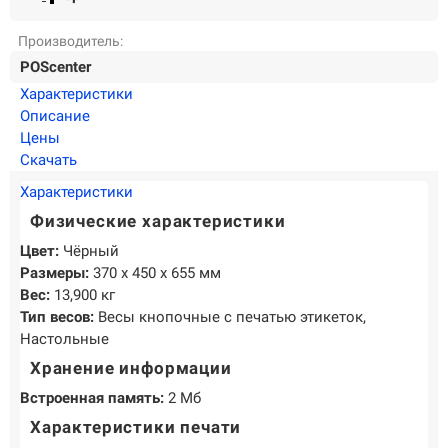
О КОМПАНИИ
Подробнее о компании «POScenter» - одном из лидеров в сфере
Производитель:
производства кассового и весового оборудования.
POScenter
Характеристики
КОНТАКТЫ
СЕРВИСНЫЕ ЦЕНТРЫ
АДРЕСА МАГАЗИНОВ
Описание
ОТЗЫВЫ О НАС
СЕРТИФИКАТЫ
ВАКАНСИИ
Цены
Скачать
Характеристики
ПОЛЕЗНЫЕ РЕСУРСЫ
Физические характеристики
Самая актуальная и необходимая информация о нововведениях и
технической составляющей ассортимента «POScenter».
Цвет:
Чёрный
Размеры:
370 х 450 х 655 мм
НОВОСТИ
ЖУРНАЛ
КОНФЕРЕНЦИИ
Вес:
13,900 кг
Тип весов:
Весы кнопочные с печатью этикеток,
Настольные
+7 (495) 518-94-41
info@poscenter.ru
Хранение информации
Встроенная память:
2 Мб
Характеристики печати