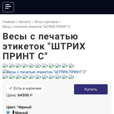
КАТАЛОГ
Главная
Каталог
Весы торговые
Весы с печатью этикеток "ШТРИХ ПРИНТ С"
Весы с печатью
этикеток "ШТРИХ
ОНЛАЙН КАССЫ
ФИСКАЛЬНЫЕ РЕГИСТРАТОРЫ
АНДРОИД СМАРТ-ТЕРМИНАЛЫ
POS-СИСТЕМЫ
ПРИНТ С"
ПРИНТЕРЫ ЭТИКЕТОК
ПРИНТЕРЫ ЧЕКОВ
POS-ПЕРИФЕРИЯ
КАССЫ САМООБСЛУЖИВАНИЯ
СКАНЕРЫ ШТРИХКОДА
ТЕРМИНАЛЫ СБОРА ДАННЫХ
ТОРГОВЫЕ ВЕСЫ
ЭЛЕКТРОННЫЕ ЦЕННИКИ
✓
Есть в наличии
ГОТОВЫЕ КОМПЛЕКТЫ
ПО И СЕРВИСЫ
Купить
Цена:
64500
₽
АКСЕССУАРЫ
Цвет:
Чёрный
Чёрный