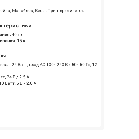
ойка, Моноблок, Весы, Принтер этикеток
актеристики
ания:
40 гр
ивания:
15 кг
тры
ка - 24 Ватт, вход AC 100~240 В / 50~60 Гц, 12
т, 24 В / 2.5 A
0 Ватт, 5 В / 2.0 A