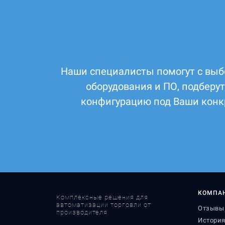
Наши специалисты помогут с выб
оборудования и ПО, подберу
конфигурацию под Ваши конк
КОМПА
Комплексные решения для
автоматизации торговли от
Отзывы 
производителя
Истори