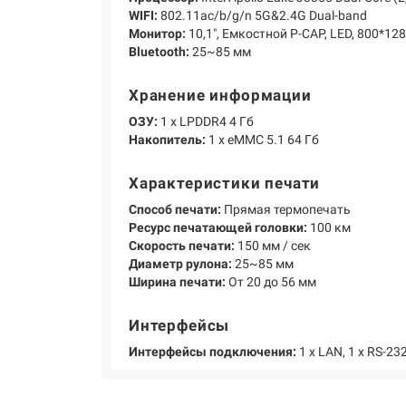
WIFI:
802.11ac/b/g/n 5G&2.4G Dual-band
Монитор:
10,1", Eмкостной P-CAP, LED, 800*12
Bluetooth:
25~85 мм
Хранение информации
ОЗУ:
1 х LPDDR4 4 Гб
Накопитель:
1 х eMMC 5.1 64 Гб
Характеристики печати
Способ печати:
Прямая термопечать
Ресурс печатающей головки:
100 км
Скорость печати:
150 мм / сек
Диаметр рулона:
25~85 мм
Ширина печати:
От 20 до 56 мм
Интерфейсы
Интерфейсы подключения:
1 х LAN, 1 х RS-232