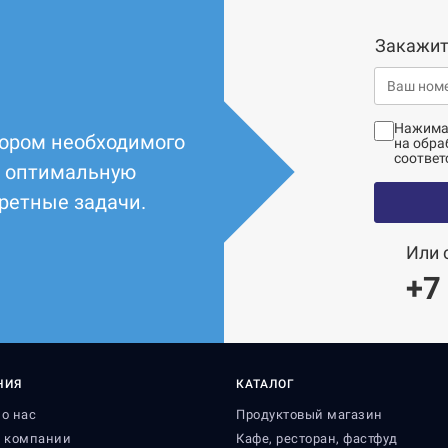
Закажит
Нажимая
ором необходимого
на обра
соответ
т оптимальную
ретные задачи.
Или 
+7
НИЯ
КАТАЛОГ
о нас
Продуктовый магазин
я компании
Кафе, ресторан, фастфуд