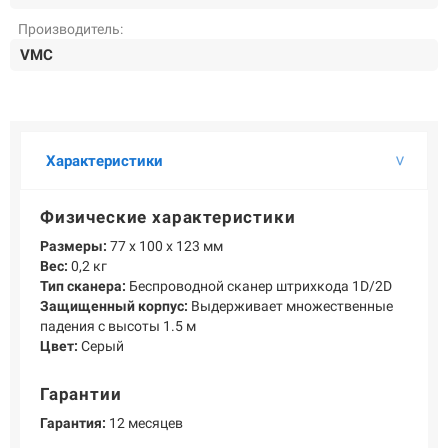
О КОМПАНИИ
Производитель:
Подробнее о компании «POScenter» - одном из лидеров в сфере
VMC
производства кассового и весового оборудования.
КОНТАКТЫ
СЕРВИСНЫЕ ЦЕНТРЫ
АДРЕСА МАГАЗИНОВ
ОТЗЫВЫ О НАС
СЕРТИФИКАТЫ
ВАКАНСИИ
Характеристики
ПОЛЕЗНЫЕ РЕСУРСЫ
Физические характеристики
Самая актуальная и необходимая информация о нововведениях и
Размеры:
77 х 100 х 123 мм
технической составляющей ассортимента «POScenter».
Вес:
0,2 кг
НОВОСТИ
ЖУРНАЛ
КОНФЕРЕНЦИИ
Тип сканера:
Беспроводной сканер штрихкода 1D/2D
Защищенный корпус:
Выдерживает множественные
падения с высоты 1.5 м
Цвет:
Серый
+7 (495) 518-94-41
info@poscenter.ru
Гарантии
Гарантия:
12 месяцев