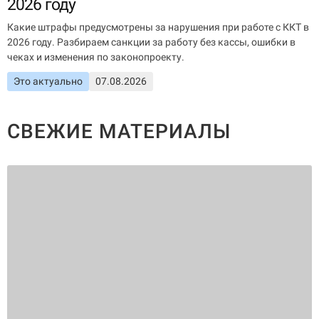
2026 году
О КОМПАНИИ
Какие штрафы предусмотрены за нарушения при работе с ККТ в
Подробнее о компании «POScenter» - одном из лидеров в сфере
2026 году. Разбираем санкции за работу без кассы, ошибки в
производства кассового и весового оборудования.
чеках и изменения по законопроекту.
КОНТАКТЫ
СЕРВИСНЫЕ ЦЕНТРЫ
АДРЕСА МАГАЗИНОВ
Это актуально
07.08.2026
ОТЗЫВЫ О НАС
СЕРТИФИКАТЫ
ВАКАНСИИ
СВЕЖИЕ МАТЕРИАЛЫ
ПОЛЕЗНЫЕ РЕСУРСЫ
Самая актуальная и необходимая информация о нововведениях и
технической составляющей ассортимента «POScenter».
НОВОСТИ
ЖУРНАЛ
КОНФЕРЕНЦИИ
+7 (495) 518-94-41
info@poscenter.ru