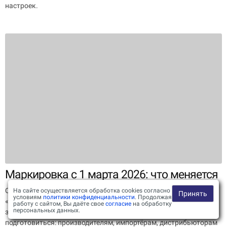
настроек.
Маркировка с 1 марта 2026: что меняется
С 1 марта 2026 года в системе обязательной маркировки
На сайте осуществляется обработка cookies согласно
Принять
условиям
политики конфиденциальности
. Продолжая
«Честный ЗНАК» вступают в силу важные изменения, которые
работу с сайтом, Вы даёте свое
согласие
на обработку
персональных данных.
затронут десятки товарных категорий. Кому важно
подготовиться: производителям, импортёрам, дистрибьюторам