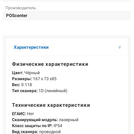
О КОМПАНИИ
Производитель:
Подробнее о компании «POScenter» - одном из лидеров в сфере
POScenter
производства кассового и весового оборудования.
КОНТАКТЫ
СЕРВИСНЫЕ ЦЕНТРЫ
АДРЕСА МАГАЗИНОВ
ОТЗЫВЫ О НАС
СЕРТИФИКАТЫ
ВАКАНСИИ
Характеристики
ПОЛЕЗНЫЕ РЕСУРСЫ
Физические характеристики
Самая актуальная и необходимая информация о нововведениях и
Цвет:
Чёрный
технической составляющей ассортимента «POScenter».
Размеры:
167 х 73 х85
НОВОСТИ
Вес:
0.118
ЖУРНАЛ
КОНФЕРЕНЦИИ
Тип сканера:
1D (линейный)
Технические характеристики
+7 (495) 518-94-41
info@poscenter.ru
ЕГАИС:
Нет
Сканирующий модуль:
лазерный
Класс защиты по IP:
IP54
Вид сканера:
проводной