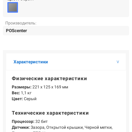
О КОМПАНИИ
Подробнее о компании «POScenter» - одном из лидеров в сфере
производства кассового и весового оборудования.
Производитель:
КОНТАКТЫ
СЕРВИСНЫЕ ЦЕНТРЫ
АДРЕСА МАГАЗИНОВ
POScenter
ОТЗЫВЫ О НАС
СЕРТИФИКАТЫ
ВАКАНСИИ
ПОЛЕЗНЫЕ РЕСУРСЫ
Характеристики
Самая актуальная и необходимая информация о нововведениях и
технической составляющей ассортимента «POScenter».
Физические характеристики
НОВОСТИ
ЖУРНАЛ
КОНФЕРЕНЦИИ
Размеры:
221 х 125 х 169 мм
Вес:
1,1 кг
Цвет:
Серый
+7 (495) 518-94-41
info@poscenter.ru
Технические характеристики
Процессор:
32 бит
Датчики:
Зазора, Открытой крышки, Черной метки,