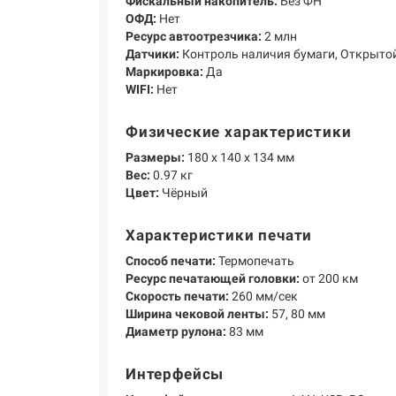
Фискальный накопитель:
Без ФН
ОФД:
Нет
Ресурс автоотрезчика:
2 млн
Датчики:
Контроль наличия бумаги, Открыт
Маркировка:
Да
WIFI:
Нет
Физические характеристики
Размеры:
180 х 140 х 134 мм
Вес:
0.97 кг
Цвет:
Чёрный
Характеристики печати
Способ печати:
Термопечать
Ресурс печатающей головки:
от 200 км
Скорость печати:
260 мм/сек
Ширина чековой ленты:
57, 80 мм
Диаметр рулона:
83 мм
Интерфейсы