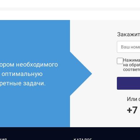
Закажит
Нажимая
ором необходимого
на обра
соответ
т оптимальную
ретные задачи.
Или 
+7