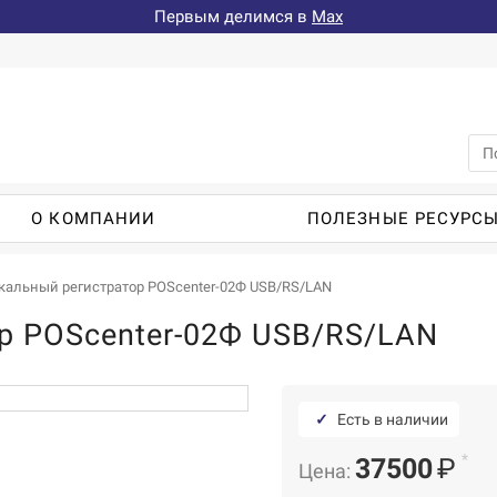
Первым делимся в
Max
О КОМПАНИИ
ПОЛЕЗНЫЕ РЕСУРС
кальный регистратор POScenter-02Ф USB/RS/LAN
р POScenter-02Ф USB/RS/LAN
✓
Есть в наличии
*
37500
₽
Цена: