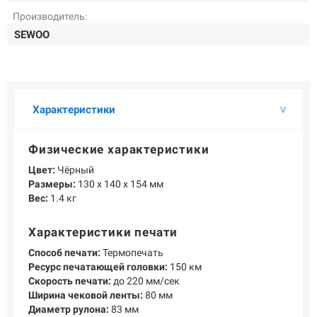
О КОМПАНИИ
Производитель:
Подробнее о компании «POScenter» - одном из лидеров в сфере
SEWOO
производства кассового и весового оборудования.
КОНТАКТЫ
СЕРВИСНЫЕ ЦЕНТРЫ
АДРЕСА МАГАЗИНОВ
ОТЗЫВЫ О НАС
СЕРТИФИКАТЫ
ВАКАНСИИ
Характеристики
ПОЛЕЗНЫЕ РЕСУРСЫ
Физические характеристики
Самая актуальная и необходимая информация о нововведениях и
Цвет:
Чёрный
технической составляющей ассортимента «POScenter».
Размеры:
130 x 140 x 154 мм
Вес:
1.4 кг
НОВОСТИ
ЖУРНАЛ
КОНФЕРЕНЦИИ
Характеристики печати
Способ печати:
+7 (495) 518-94-41
Термопечать
info@poscenter.ru
Ресурс печатающей головки:
150 км
Скорость печати:
до 220 мм/сек
Ширина чековой ленты:
80 мм
Диаметр рулона:
83 мм