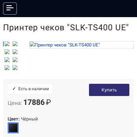
Принтер чеков "SLK-TS400 UE"
КАТАЛОГ
ОНЛАЙН КАССЫ
ФИСКАЛЬНЫЕ РЕГИСТРАТОРЫ
АНДРОИД СМАРТ-ТЕРМИНАЛЫ
POS-СИСТЕМЫ
ПРИНТЕРЫ ЭТИКЕТОК
ПРИНТЕРЫ ЧЕКОВ
POS-ПЕРИФЕРИЯ
КАССЫ САМООБСЛУЖИВАНИЯ
✓
Есть в наличии
СКАНЕРЫ ШТРИХКОДА
ТЕРМИНАЛЫ СБОРА ДАННЫХ
Купить
ТОРГОВЫЕ ВЕСЫ
ЭЛЕКТРОННЫЕ ЦЕННИКИ
17886
₽
Цена:
ГОТОВЫЕ КОМПЛЕКТЫ
ПО И СЕРВИСЫ
АКСЕССУАРЫ
Цвет:
Чёрный