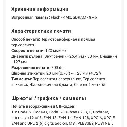
Хранение информации
Встроенная память:
Flash - 4Mb, SDRAM - 8Mb
Характеристики печати
Способ печати:
Термотрансферная и прямая
термопечать
Скорость печати:
120 мм/сек
Диаметр рулона:
Внутренний - 25.4 мм / 38 мм, Внешний
- 127 мм
Разрешение печати:
203 dpi
Ширина этикетки:
20 мм (0.78") ~ 120 мм (4.72")
Тип ленты:
Термолента непрерывная, Термолента
этикеток, Фальцовочная бумага, С черной меткой
Шрифты / графика / символы
Печать изображений и QR-кодов:
1D:
Code39, Code93, Code128 subsets A, B, C, Codabar,
Interleaved 2 of 5, EAN-13, EAN-14, EAN-128, UPC-A, UPC-E,
EAN and UPC 2(5) digits add-on, MSI, PLESSEY, POSTNET,