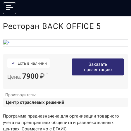
Ресторан BACK OFFICE 5
КАТАЛОГ
ОНЛАЙН КАССЫ
ФИСКАЛЬНЫЕ РЕГИСТРАТОРЫ
АНДРОИД СМАРТ-ТЕРМИНАЛЫ
POS-СИСТЕМЫ
✓
Есть в наличии
Заказать
ПРИНТЕРЫ ЭТИКЕТОК
ПРИНТЕРЫ ЧЕКОВ
презентацию
*
7900
₽
Цена:
POS-ПЕРИФЕРИЯ
КАССЫ САМООБСЛУЖИВАНИЯ
СКАНЕРЫ ШТРИХКОДА
ТЕРМИНАЛЫ СБОРА ДАННЫХ
ТОРГОВЫЕ ВЕСЫ
ЭЛЕКТРОННЫЕ ЦЕННИКИ
Производитель:
ГОТОВЫЕ КОМПЛЕКТЫ
Центр отраслевых решений
ПО И СЕРВИСЫ
АКСЕССУАРЫ
Программа предназначена для организации товарного
учета на предприятиях общепита и развлекательных
центрах. Совместимо с ЕГАИС