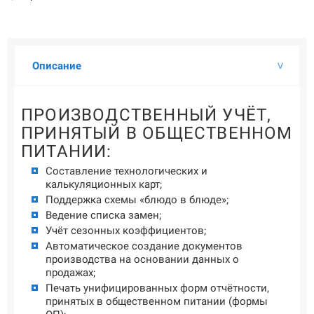
О КОМПАНИИ
Подробнее о компании «POScenter» - одном из лидеров в сфере
производства кассового и весового оборудования.
КОНТАКТЫ
Описание
СЕРВИСНЫЕ ЦЕНТРЫ
АДРЕСА МАГАЗИНОВ
ОТЗЫВЫ О НАС
СЕРТИФИКАТЫ
ВАКАНСИИ
ПРОИЗВОДСТВЕННЫЙ УЧЁТ,
ПРИНЯТЫЙ В ОБЩЕСТВЕННОМ
ПОЛЕЗНЫЕ РЕСУРСЫ
ПИТАНИИ:
Самая актуальная и необходимая информация о нововведениях и
Составление технологических и
технической составляющей ассортимента «POScenter».
калькуляционных карт;
НОВОСТИ
ЖУРНАЛ
КОНФЕРЕНЦИИ
Поддержка схемы «блюдо в блюде»;
Ведение списка замен;
Учёт сезонных коэффициентов;
Автоматическое создание документов
+7 (495) 518-94-41
info@poscenter.ru
производства на основании данных о
продажах;
Печать унифицированных форм отчётности,
принятых в общественном питании (формы