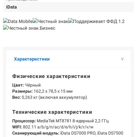
О КОМПАНИИ
iData
Подробнее о компании «POScenter» - одном из лидеров в сфере
производства кассового и весового оборудования.
КОНТАКТЫ
СЕРВИСНЫЕ ЦЕНТРЫ
АДРЕСА МАГАЗИНОВ
ОТЗЫВЫ О НАС
СЕРТИФИКАТЫ
ВАКАНСИИ
Характеристики
ПОЛЕЗНЫЕ РЕСУРСЫ
Самая актуальная и необходимая информация о нововведениях и
Физические характеристики
технической составляющей ассортимента «POScenter».
Цвет:
Чёрный
НОВОСТИ
ЖУРНАЛ
КОНФЕРЕНЦИИ
Размеры:
162,2 x 78,5 x 15 мм
Вес:
0,263 кг (включая аккумулятор)
+7 (495) 518-94-41
info@poscenter.ru
Технические характеристики
Процессор:
MediaTek MT8781 8-ядерный 2,2 ГГц
WIFI:
802.11 a/b/g/n/ac/d/e/h/i/j/k/r/v/w
Сканирующий модуль:
iData DS7000 PRO, iData DS7500