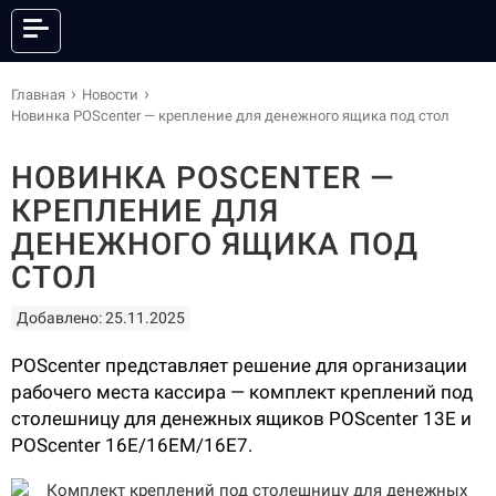
КАТАЛОГ
Главная
Новости
Новинка POScenter — крепление для денежного ящика под стол
НОВИНКА POSCENTER —
ОНЛАЙН КАССЫ
ФИСКАЛЬНЫЕ РЕГИСТРАТОРЫ
КРЕПЛЕНИЕ ДЛЯ
АНДРОИД СМАРТ-ТЕРМИНАЛЫ
POS-СИСТЕМЫ
ДЕНЕЖНОГО ЯЩИКА ПОД
ПРИНТЕРЫ ЭТИКЕТОК
ПРИНТЕРЫ ЧЕКОВ
СТОЛ
POS-ПЕРИФЕРИЯ
КАССЫ САМООБСЛУЖИВАНИЯ
Добавлено: 25.11.2025
СКАНЕРЫ ШТРИХКОДА
ТЕРМИНАЛЫ СБОРА ДАННЫХ
ТОРГОВЫЕ ВЕСЫ
ЭЛЕКТРОННЫЕ ЦЕННИКИ
POScenter представляет решение для организации
ГОТОВЫЕ КОМПЛЕКТЫ
ПО И СЕРВИСЫ
рабочего места кассира — комплект креплений под
столешницу для денежных ящиков POScenter 13E и
АКСЕССУАРЫ
POScenter 16E/16ЕМ/16Е7.