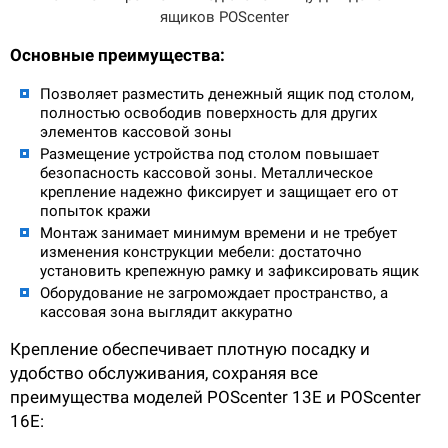
О КОМПАНИИ
Подробнее о компании «POScenter» - одном из лидеров в сфере
Основные преимущества:
производства кассового и весового оборудования.
Позволяет разместить денежный ящик под столом,
КОНТАКТЫ
СЕРВИСНЫЕ ЦЕНТРЫ
АДРЕСА МАГАЗИНОВ
полностью освободив поверхность для других
ОТЗЫВЫ О НАС
СЕРТИФИКАТЫ
ВАКАНСИИ
элементов кассовой зоны
Размещение устройства под столом повышает
безопасность кассовой зоны. Металлическое
крепление надежно фиксирует и защищает его от
ПОЛЕЗНЫЕ РЕСУРСЫ
попыток кражи
Самая актуальная и необходимая информация о нововведениях и
Монтаж занимает минимум времени и не требует
технической составляющей ассортимента «POScenter».
изменения конструкции мебели: достаточно
установить крепежную рамку и зафиксировать ящик
НОВОСТИ
ЖУРНАЛ
КОНФЕРЕНЦИИ
Оборудование не загромождает пространство, а
кассовая зона выглядит аккуратно
Крепление обеспечивает плотную посадку и
+7 (495) 518-94-41
info@poscenter.ru
удобство обслуживания, сохраняя все
преимущества моделей POScenter 13E и POScenter
16E: