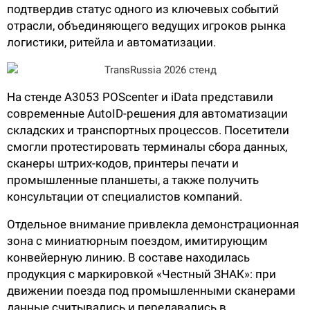
О КОМПАНИИ
подтвердив статус одного из ключевых событий
отрасли, объединяющего ведущих игроков рынка
Подробнее о компании «POScenter» - одном из лидеров в сфере
производства кассового и весового оборудования.
логистики, ритейла и автоматизации.
КОНТАКТЫ
СЕРВИСНЫЕ ЦЕНТРЫ
АДРЕСА МАГАЗИНОВ
ОТЗЫВЫ О НАС
СЕРТИФИКАТЫ
ВАКАНСИИ
На стенде A3053 POScenter и iData представили
современные AutoID-решения для автоматизации
складских и транспортных процессов. Посетители
ПОЛЕЗНЫЕ РЕСУРСЫ
смогли протестировать терминалы сбора данных,
Самая актуальная и необходимая информация о нововведениях и
сканеры штрих-кодов, принтеры печати и
технической составляющей ассортимента «POScenter».
промышленные планшеты, а также получить
консультации от специалистов компаний.
НОВОСТИ
ЖУРНАЛ
КОНФЕРЕНЦИИ
Отдельное внимание привлекла демонстрационная
зона с миниатюрным поездом, имитирующим
+7 (495) 518-94-41
info@poscenter.ru
конвейерную линию. В составе находилась
продукция с маркировкой «Честный ЗНАК»: при
движении поезда под промышленными сканерами
данные считывались и передавались в