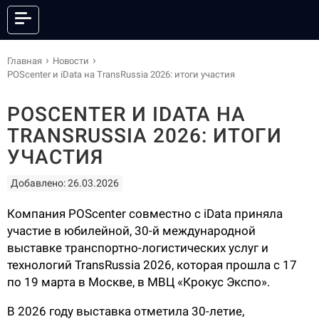
КАТАЛОГ
Главная
Новости
POScenter и iData на TransRussia 2026: итоги участия
POSCENTER И IDATA НА
ОНЛАЙН КАССЫ
ФИСКАЛЬНЫЕ РЕГИСТРАТОРЫ
TRANSRUSSIA 2026: ИТОГИ
АНДРОИД СМАРТ-ТЕРМИНАЛЫ
POS-СИСТЕМЫ
УЧАСТИЯ
ПРИНТЕРЫ ЭТИКЕТОК
ПРИНТЕРЫ ЧЕКОВ
Добавлено: 26.03.2026
POS-ПЕРИФЕРИЯ
КАССЫ САМООБСЛУЖИВАНИЯ
СКАНЕРЫ ШТРИХКОДА
ТЕРМИНАЛЫ СБОРА ДАННЫХ
Компания POScenter совместно с iData приняла
ТОРГОВЫЕ ВЕСЫ
ЭЛЕКТРОННЫЕ ЦЕННИКИ
участие в юбилейной, 30-й международной
выставке транспортно-логистических услуг и
ГОТОВЫЕ КОМПЛЕКТЫ
ПО И СЕРВИСЫ
технологий TransRussia 2026, которая прошла с 17
АКСЕССУАРЫ
по 19 марта в Москве, в МВЦ «Крокус Экспо».
В 2026 году выставка отметила 30-летие,