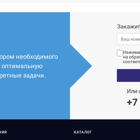
Закажит
Нажимая
ором необходимого
на обра
соответ
т оптимальную
ретные задачи.
Или 
+7
НИЯ
КАТАЛОГ