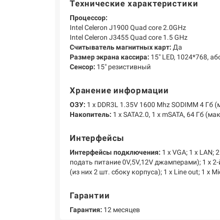
Технические характеристики
Процессор:
Intel Celeron J1900 Quad core 2.0GHz
Intel Celeron J3455 Quad core 1.5 GHz
Считыватель магнитных карт:
Да
Размер экрана кассира:
15" LED, 1024*768, а
Сенсор:
15" резистивный
Хранение информации
ОЗУ:
1 х DDR3L 1.35V 1600 Mhz SODIMM 4 Гб (м
Накопитель:
1 х SATA2.0, 1 х mSATA, 64 Гб (мак
Интерфейсы
Интерфейсы подключения:
1 х VGA; 1 х LAN;
подать питание 0V,5V,12V джамперами); 1 х 2-
(из них 2 шт. сбоку корпуса); 1 х Line out; 1 х Mi
Гарантии
Гарантия:
12 месяцев