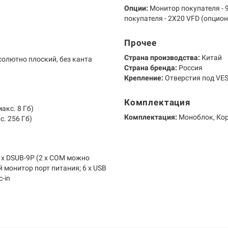
Опции:
Монитор покупателя - 9.
покупателя - 2X20 VFD (опцио
Прочее
Страна производства:
Китай
бсолютно плоский, без канта
Страна бренда:
Россия
Крепление:
Отверстия под VE
Комплектация
акс. 8 Гб)
Комплектация:
Моноблок, Кор
с. 256 Гб)
 2 х DSUB-9P (2 х COM можно
й монитор порт питания; 6 х USB
c-in