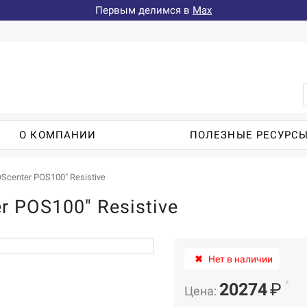
Первым делимся в
Max
О КОМПАНИИ
ПОЛЕЗНЫЕ РЕСУРС
center POS100" Resistive
 POS100" Resistive
✖
Нет в наличии
*
20274
₽
Цена: