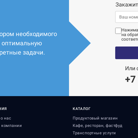
Закажит
Нажимая
ором необходимого
на обра
соответ
т оптимальную
ретные задачи.
Или 
+7
НИЯ
КАТАЛОГ
о нас
Продуктовый магазин
я компании
Кафе, ресторан, фастфуд
и
Транспортные услуги