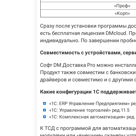
«Проф»
«Корп»
Сразу после установки программы дос
есть бесплатная лицензия DMcloud. П
индивидуально. По завершении пробн
Совместимость с устройствами, сер
Софт DM.Доставка Pro можно инсталли
Продукт также совместим с банковским
драйверов и совместимо и с другими 
Какие конфигурации 1С поддерживае
«1C: ERP Управление Предприятием» ре
«1C: Управление торговлей» ред.11.5
«1C: Комплексная автоматизация» ред.
К ТСД с программой для автоматизаци
модулями или «внешние» сканеры штр