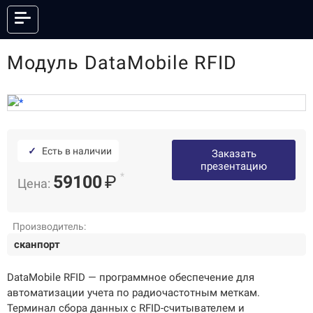
Модуль DataMobile RFID
КАТАЛОГ
ОНЛАЙН КАССЫ
ФИСКАЛЬНЫЕ РЕГИСТРАТОРЫ
АНДРОИД СМАРТ-ТЕРМИНАЛЫ
POS-СИСТЕМЫ
✓
Есть в наличии
Заказать
ПРИНТЕРЫ ЭТИКЕТОК
ПРИНТЕРЫ ЧЕКОВ
презентацию
*
59100
₽
Цена:
POS-ПЕРИФЕРИЯ
КАССЫ САМООБСЛУЖИВАНИЯ
СКАНЕРЫ ШТРИХКОДА
ТЕРМИНАЛЫ СБОРА ДАННЫХ
ТОРГОВЫЕ ВЕСЫ
ЭЛЕКТРОННЫЕ ЦЕННИКИ
Производитель:
ГОТОВЫЕ КОМПЛЕКТЫ
сканпорт
ПО И СЕРВИСЫ
АКСЕССУАРЫ
DataMobile RFID — программное обеспечение для
автоматизации учета по радиочастотным меткам.
Терминал сбора данных с RFID-считывателем и