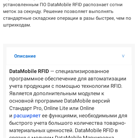
О КОМПАНИИ
установленным ПО DataMobile RFID распознает сотни
меток за секунду. Решение позволяет выполнять
Подробнее о компании «POScenter» - одном из лидеров в сфере
стандартные складские операции в разы быстрее, чем по
производства кассового и весового оборудования.
штрихкодам.
КОНТАКТЫ
СЕРВИСНЫЕ ЦЕНТРЫ
АДРЕСА МАГАЗИНОВ
ОТЗЫВЫ О НАС
СЕРТИФИКАТЫ
ВАКАНСИИ
Описание
ПОЛЕЗНЫЕ РЕСУРСЫ
Самая актуальная и необходимая информация о нововведениях и
DataMobile RFID
— специализированное
технической составляющей ассортимента «POScenter».
программное обеспечение для автоматизации
учета продукции с помощью технологии RFID.
НОВОСТИ
ЖУРНАЛ
КОНФЕРЕНЦИИ
Является дополнительным модулем к
основной программе DataMobile версий
Стандарт Pro, Online Lite или Online
+7 (495) 518-94-41
info@poscenter.ru
и
расширяет
ее функциями, необходимыми для
быстрого учета большого количества товарно-
материальных ценностей. DataMobile RFID в
связке с модулем DataMobile Маркировка