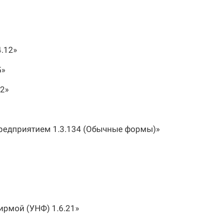
.12»
5»
12»
редприятием 1.3.134 (Обычные формы)»
ирмой (УНФ) 1.6.21»