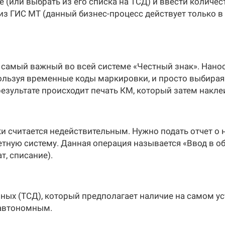
е (или выбрать из его списка на ТСД) и ввести количе
 ГИС МТ (данный бизнес-процесс действует только в п
самый важный во всей системе «Честный знак». Нано
пользуя временные коды маркировки, и просто выбирая
результате происходит печать КМ, который затем накле
и считается недействительным. Нужно подать отчет о 
етную систему. Данная операция называется «Ввод в об
т, списание).
ных (ТСД), который предполагает наличие на самом у
 автономным.