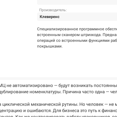
Производитель:
Клеверенс
Специализированное программное обеспе
встроенным сканером штрихкода. Предна
операций со встроенными функциями ра
покрышками.
МЦ не автоматизировано — будут возникать постоянны
 дублирование номенклатуры. Причина часто одна — че
з циклической механической рутины. Но человек — не 
нцентрацию и ошибаются. Для бизнеса это путь к фин
агентов. Как же контролировать работу упаковщиков, с