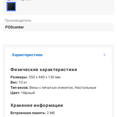
О КОМПАНИИ
Подробнее о компании «POScenter» - одном из лидеров в сфере
производства кассового и весового оборудования.
Производитель:
КОНТАКТЫ
СЕРВИСНЫЕ ЦЕНТРЫ
АДРЕСА МАГАЗИНОВ
POScenter
ОТЗЫВЫ О НАС
СЕРТИФИКАТЫ
ВАКАНСИИ
ПОЛЕЗНЫЕ РЕСУРСЫ
Характеристики
Самая актуальная и необходимая информация о нововведениях и
технической составляющей ассортимента «POScenter».
Физические характеристики
НОВОСТИ
ЖУРНАЛ
КОНФЕРЕНЦИИ
Размеры:
350 х 440 х 130 мм
Вес:
10 кг
Тип весов:
Весы с печатью этикеток, Настольные
Цвет:
Чёрный
+7 (495) 518-94-41
info@poscenter.ru
Хранение информации
Встроенная память:
2 Мб