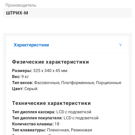
О КОМПАНИИ
Производитель:
Подробнее о компании «POScenter» - одном из лидеров в сфере
ШТРИХ-М
производства кассового и весового оборудования.
КОНТАКТЫ
СЕРВИСНЫЕ ЦЕНТРЫ
АДРЕСА МАГАЗИНОВ
ОТЗЫВЫ О НАС
СЕРТИФИКАТЫ
ВАКАНСИИ
Характеристики
ПОЛЕЗНЫЕ РЕСУРСЫ
Физические характеристики
Самая актуальная и необходимая информация о нововведениях и
Размеры:
325 х 340 х 45 мм
технической составляющей ассортимента «POScenter».
Вес:
9 кг
Тип весов:
Фасовочные, Платформенные, Порционные
НОВОСТИ
ЖУРНАЛ
КОНФЕРЕНЦИИ
Цвет:
Серый
Технические характеристики
+7 (495) 518-94-41
info@poscenter.ru
Тип дисплея кассира:
LCD с подсветкой
Тип дисплея покупателя:
LCD с подсветкой
Количество клавиш:
18
Тип клавиатуры:
Пленочная, Резиновая