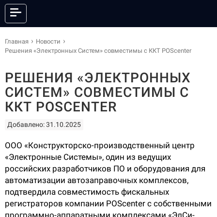
КАТАЛОГ
Главная
Новости
Решения «Электронных Систем» совместимы с ККТ POScenter
РЕШЕНИЯ «ЭЛЕКТРОННЫХ
ОНЛАЙН КАССЫ
ФИСКАЛЬНЫЕ РЕГИСТРАТОРЫ
СИСТЕМ» СОВМЕСТИМЫ С
АНДРОИД СМАРТ-ТЕРМИНАЛЫ
POS-СИСТЕМЫ
ККТ POSCENTER
ПРИНТЕРЫ ЭТИКЕТОК
ПРИНТЕРЫ ЧЕКОВ
Добавлено: 31.10.2025
POS-ПЕРИФЕРИЯ
КАССЫ САМООБСЛУЖИВАНИЯ
СКАНЕРЫ ШТРИХКОДА
ТЕРМИНАЛЫ СБОРА ДАННЫХ
ООО «Конструкторско-производственный центр
ТОРГОВЫЕ ВЕСЫ
ЭЛЕКТРОННЫЕ ЦЕННИКИ
«Электронные Системы», один из ведущих
российских разработчиков ПО и оборудования для
ГОТОВЫЕ КОМПЛЕКТЫ
ПО И СЕРВИСЫ
автоматизации автозаправочных комплексов,
АКСЕССУАРЫ
подтвердила совместимость фискальных
регистраторов компании POScenter с собственными
программно-аппаратными комплексами «ЭлСи-