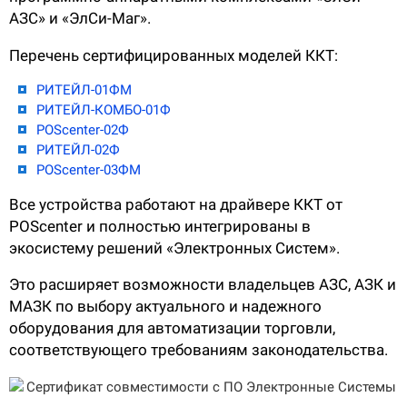
О КОМПАНИИ
АЗС» и «ЭлСи-Маг».
Подробнее о компании «POScenter» - одном из лидеров в сфере
производства кассового и весового оборудования.
Перечень сертифицированных моделей ККТ:
КОНТАКТЫ
СЕРВИСНЫЕ ЦЕНТРЫ
АДРЕСА МАГАЗИНОВ
РИТЕЙЛ-01ФМ
РИТЕЙЛ-КОМБО-01Ф
ОТЗЫВЫ О НАС
СЕРТИФИКАТЫ
ВАКАНСИИ
POScenter-02Ф
РИТЕЙЛ-02Ф
POScenter-03ФМ
ПОЛЕЗНЫЕ РЕСУРСЫ
Все устройства работают на драйвере ККТ от
Самая актуальная и необходимая информация о нововведениях и
POScenter и полностью интегрированы в
технической составляющей ассортимента «POScenter».
экосистему решений «Электронных Систем».
НОВОСТИ
ЖУРНАЛ
КОНФЕРЕНЦИИ
Это расширяет возможности владельцев АЗС, АЗК и
МАЗК по выбору актуального и надежного
+7 (495) 518-94-41
info@poscenter.ru
оборудования для автоматизации торговли,
соответствующего требованиям законодательства.