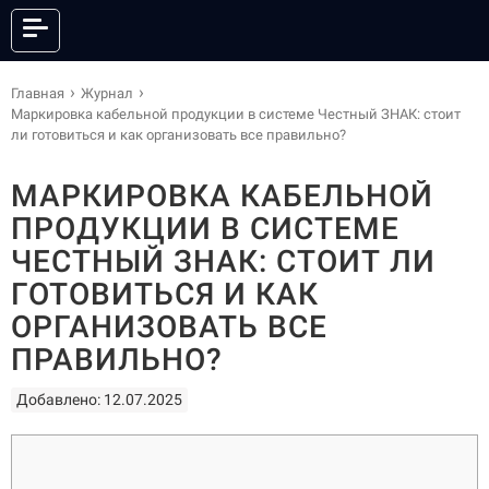
КАТАЛОГ
Главная
Журнал
Маркировка кабельной продукции в системе Честный ЗНАК: стоит
ли готовиться и как организовать все правильно?
МАРКИРОВКА КАБЕЛЬНОЙ
ОНЛАЙН КАССЫ
ФИСКАЛЬНЫЕ РЕГИСТРАТОРЫ
ПРОДУКЦИИ В СИСТЕМЕ
АНДРОИД СМАРТ-ТЕРМИНАЛЫ
POS-СИСТЕМЫ
ЧЕСТНЫЙ ЗНАК: СТОИТ ЛИ
ПРИНТЕРЫ ЭТИКЕТОК
ПРИНТЕРЫ ЧЕКОВ
ГОТОВИТЬСЯ И КАК
POS-ПЕРИФЕРИЯ
КАССЫ САМООБСЛУЖИВАНИЯ
СКАНЕРЫ ШТРИХКОДА
ОРГАНИЗОВАТЬ ВСЕ
ТЕРМИНАЛЫ СБОРА ДАННЫХ
ТОРГОВЫЕ ВЕСЫ
ЭЛЕКТРОННЫЕ ЦЕННИКИ
ПРАВИЛЬНО?
ГОТОВЫЕ КОМПЛЕКТЫ
ПО И СЕРВИСЫ
Добавлено: 12.07.2025
АКСЕССУАРЫ