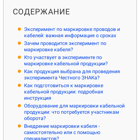
О КОМПАНИИ
СОДЕРЖАНИЕ
Подробнее о компании «POScenter» - одном из лидеров в сфере
производства кассового и весового оборудования.
Эксперимент по маркировке проводов и
КОНТАКТЫ
СЕРВИСНЫЕ ЦЕНТРЫ
АДРЕСА МАГАЗИНОВ
кабелей: важная информация о сроках
ОТЗЫВЫ О НАС
СЕРТИФИКАТЫ
ВАКАНСИИ
Зачем проводится эксперимент по
маркировке кабеля?
Кто участвует в эксперименте по
ПОЛЕЗНЫЕ РЕСУРСЫ
маркировке кабельной продукции?
Как продукция выбрана для проведения
Самая актуальная и необходимая информация о нововведениях и
эксперимента Честного ЗНАКа?
технической составляющей ассортимента «POScenter».
Как подготовиться к маркировке
НОВОСТИ
ЖУРНАЛ
КОНФЕРЕНЦИИ
кабельной продукции: подробная
инструкция
Оборудование для маркировки кабельной
+7 (495) 518-94-41
info@poscenter.ru
продукции: что потребуется участникам
оборота?
Внедрение маркировки кабеля -
самостоятельно или с помощью
специалистов?