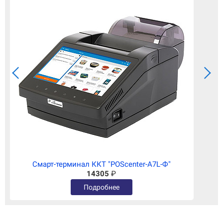
Смарт-терминал ККТ "POScenter-A7L-Ф"
14305
₽
Подробнее