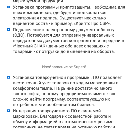
маркируемой продукции.
Установка программы криптозащиты.
Необходима для
всех компьютеров, где будет использоваться
электронная подпись. Существует несколько
вариантов софта - к примеру, «КриптоПро CSP».
Подключение к электронному документообороту
(ЭДО).
Потребуется для отправки универсальных
передаточных документов контрагентов и передачи в
«Честный ЗНАК» данных обо всех операциях с
товарами - от отгрузки до выведения из оборота.
Изображение от Super8
Установка товароучетной программы.
ПО позволяет
вести точный учет товаров по кодам маркировки в
комфортном темпе. На рынке достаточно много
такого софта, поэтому предпринимателями не так
сложно найти программу, соответствующую их
потребностям и особенностям бизнеса.
Интеграция товароучетного ПО с системой
маркировки.
Благодаря их совместной работе и
обмену информацией в автоматическом режиме
сотрудники не тратят время на рутинную работу и