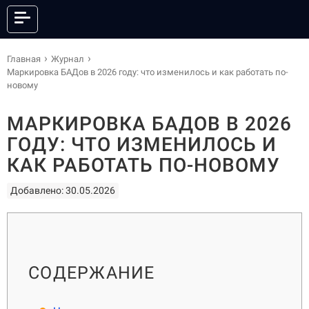
КАТАЛОГ
Главная
Журнал
Маркировка БАДов в 2026 году: что изменилось и как работать по-
новому
МАРКИРОВКА БАДОВ В 2026
ОНЛАЙН КАССЫ
ФИСКАЛЬНЫЕ РЕГИСТРАТОРЫ
ГОДУ: ЧТО ИЗМЕНИЛОСЬ И
АНДРОИД СМАРТ-ТЕРМИНАЛЫ
POS-СИСТЕМЫ
КАК РАБОТАТЬ ПО-НОВОМУ
ПРИНТЕРЫ ЭТИКЕТОК
ПРИНТЕРЫ ЧЕКОВ
POS-ПЕРИФЕРИЯ
КАССЫ САМООБСЛУЖИВАНИЯ
Добавлено: 30.05.2026
СКАНЕРЫ ШТРИХКОДА
ТЕРМИНАЛЫ СБОРА ДАННЫХ
ТОРГОВЫЕ ВЕСЫ
ЭЛЕКТРОННЫЕ ЦЕННИКИ
ГОТОВЫЕ КОМПЛЕКТЫ
ПО И СЕРВИСЫ
АКСЕССУАРЫ
СОДЕРЖАНИЕ