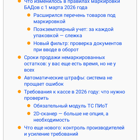
Что изменилось в правилах маркировки
О КОМПАНИИ
БАДов с 1 марта 2026 года
Подробнее о компании «POScenter» - одном из лидеров в сфере
Расширился перечень товаров под
производства кассового и весового оборудования.
маркировкой
Поэкземплярный учет: за каждой
КОНТАКТЫ
СЕРВИСНЫЕ ЦЕНТРЫ
АДРЕСА МАГАЗИНОВ
упаковкой — слежка
ОТЗЫВЫ О НАС
СЕРТИФИКАТЫ
ВАКАНСИИ
Новый фильтр: проверка документов
при вводе в оборот
Сроки продажи немаркированных
ПОЛЕЗНЫЕ РЕСУРСЫ
остатков: у вас еще есть время, но не у
всех
Самая актуальная и необходимая информация о нововведениях и
Автоматические штрафы: система не
технической составляющей ассортимента «POScenter».
прощает ошибок
НОВОСТИ
ЖУРНАЛ
КОНФЕРЕНЦИИ
Требования к кассе в 2026 году: что нужно
проверить
Обязательный модуль ТС ПИоТ
+7 (495) 518-94-41
info@poscenter.ru
2D-сканер — больше не опция, а
необходимость
Что еще нового: контроль производителей
и усиление требований